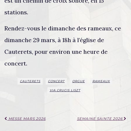
est un chemin de croix sonore, en 15
stations.
Rendez-vous le dimanche des rameaux, ce
dimanche 29 mars, à 18h à l’église de
Cauterets, pour environ une heure de
concert.
CAUTERETS
CONCERT
ORGUE
RAMEAUX
VIA CRUCIS LISZT
Navigation
MESSE MARS 2026
SEMAINE SAINTE 2026
d'article