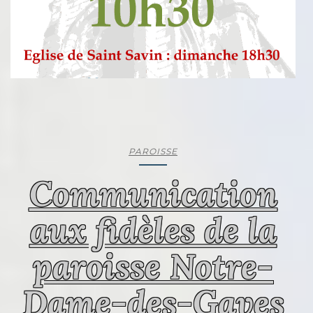
PAROISSE
Communication
aux fidèles de la
paroisse Notre-
Dame-des-Gaves