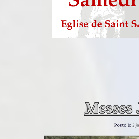
Messes 
Posté le
2 j