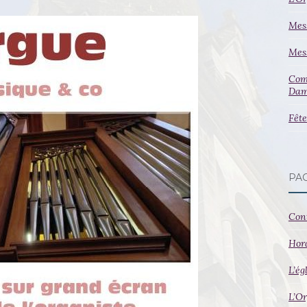
Mes
Mess
Comm
Dam
Fête
PA
Con
Hor
L’ég
L’Or