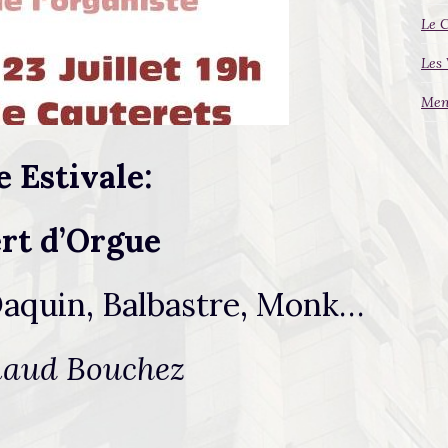
Le 
Les 
Ment
 Estivale:
rt d’Orgue
Daquin, Balbastre, Monk…
naud Bouchez