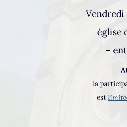
Vendredi 2
église 
– ent
A
la particip
est
limité