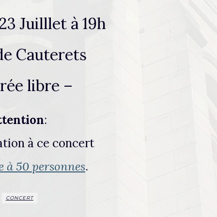
3 Juilllet à 19h
de Cauterets
rée libre –
ttention
:
ation à ce concert
e à 50 personnes
.
CONCERT