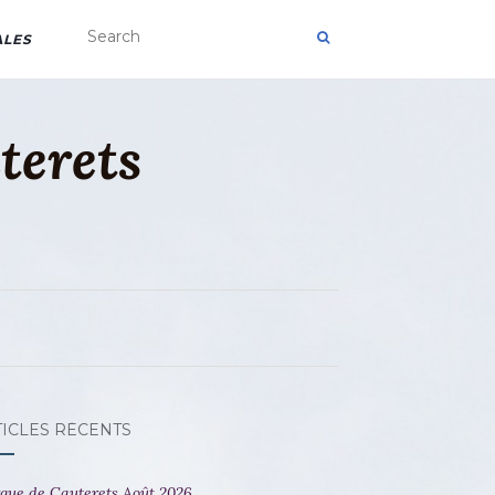
ALES
terets
TICLES RÉCENTS
gue de Cauterets Août 2026