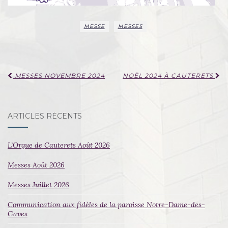
MESSE
MESSES
Navigation
MESSES NOVEMBRE 2024
NOËL 2024 À CAUTERETS
d'article
ARTICLES RÉCENTS
L’Orgue de Cauterets Août 2026
Messes Août 2026
Messes Juillet 2026
Communication aux fidèles de la paroisse Notre-Dame-des-
Gaves