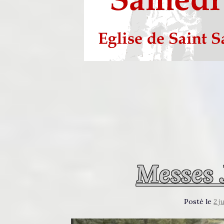
Messes 
Posté le
2 j