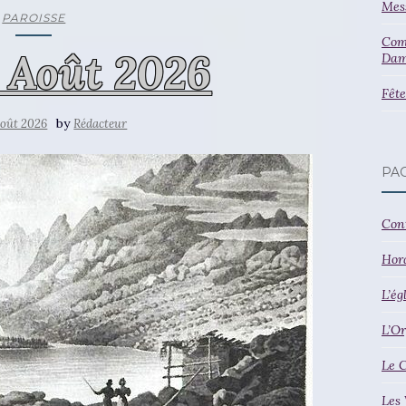
Mess
PAROISSE
Comm
 Août 2026
Dam
Fête
by
août 2026
Rédacteur
PA
Con
Hor
L’ég
L’Or
Le 
Les 