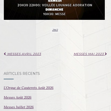
JMJ
Navigation
MESSES AVRIL 2023
MESSES MAI 2023
d'article
ARTICLES RÉCENTS
L’Orgue de Cauterets Août 2026
Messes Août 2026
Messes Juillet 2026