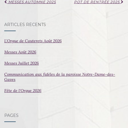
Navigation
MESSES AUTOMNE 2025
POT DE RENTRÉE 2025
d'article
ARTICLES RÉCENTS
L’Orgue de Cauterets Août 2026
Messes Août 2026
Messes Juillet 2026
Communication aux fidèles de la paroisse Notre-Dame-des-
Gaves
Fête de l’Orgue 2026
PAGES